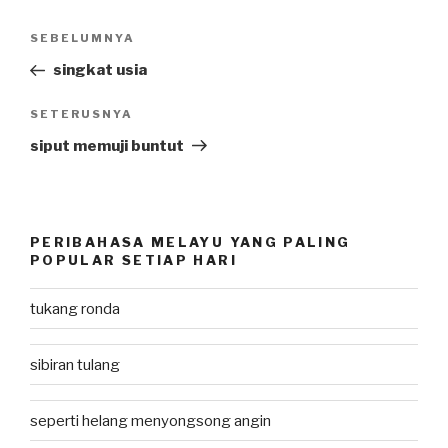
Post
SEBELUMNYA
Previous
navigation
Post
singkat usia
SETERUSNYA
Next
Post
siput memuji buntut
PERIBAHASA MELAYU YANG PALING
POPULAR SETIAP HARI
tukang ronda
sibiran tulang
seperti helang menyongsong angin