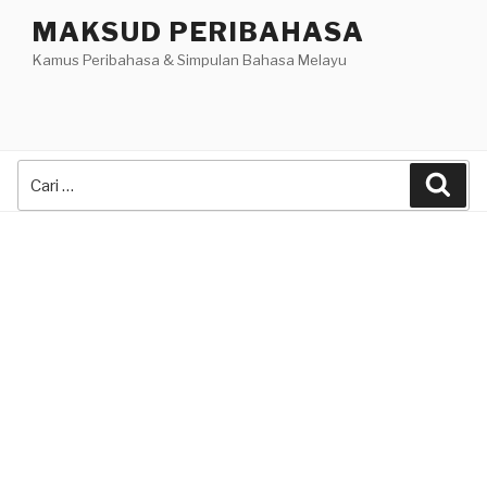
Skip
MAKSUD PERIBAHASA
to
Kamus Peribahasa & Simpulan Bahasa Melayu
content
Search
Sea
for: