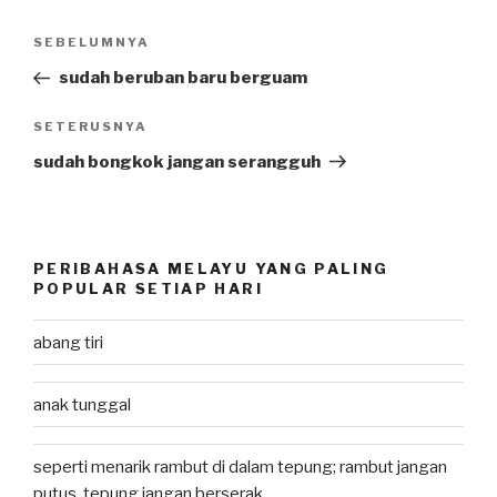
Post
SEBELUMNYA
Previous
navigation
Post
sudah beruban baru berguam
SETERUSNYA
Next
Post
sudah bongkok jangan serangguh
PERIBAHASA MELAYU YANG PALING
POPULAR SETIAP HARI
abang tiri
anak tunggal
seperti menarik rambut di dalam tepung; rambut jangan
putus, tepung jangan berserak