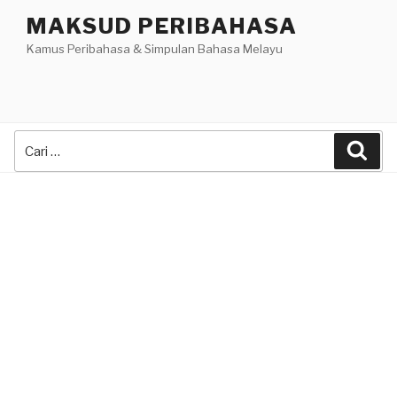
Skip
MAKSUD PERIBAHASA
to
Kamus Peribahasa & Simpulan Bahasa Melayu
content
Search
Sea
for: