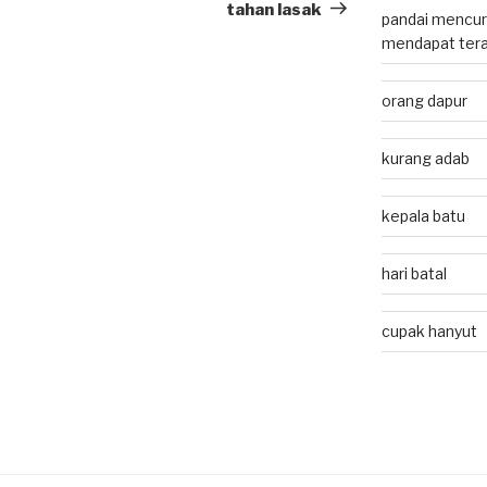
Post
tahan lasak
pandai mencuri
mendapat tera
orang dapur
kurang adab
kepala batu
hari batal
cupak hanyut