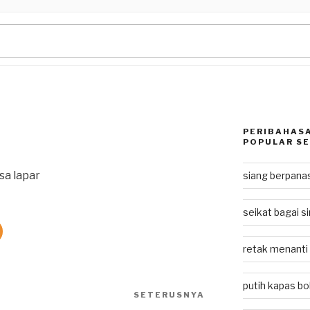
PERIBAHASA
POPULAR SE
a lapar
siang berpan
seikat bagai si
retak menanti
putih kapas bol
SETERUSNYA
Next