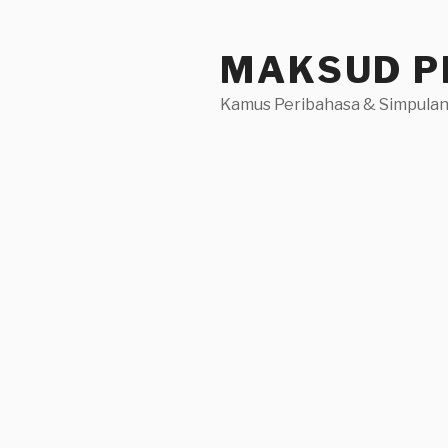
Skip
to
MAKSUD P
content
Kamus Peribahasa & Simpulan