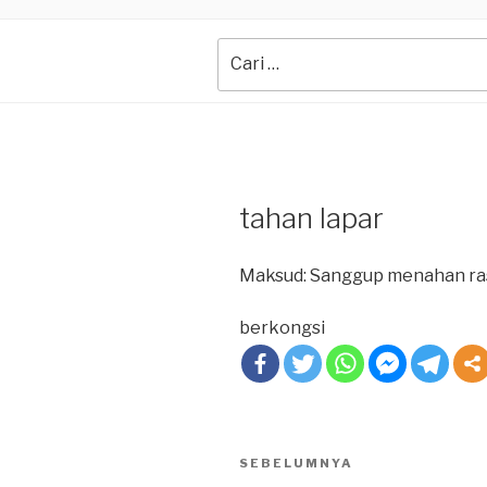
Search
for:
tahan lapar
Maksud: Sanggup menahan ras
berkongsi
Post
SEBELUMNYA
Previous