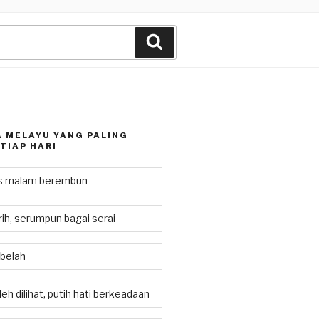
Search
 MELAYU YANG PALING
TIAP HARI
as malam berembun
rih, serumpun bagai serai
 belah
eh dilihat, putih hati berkeadaan