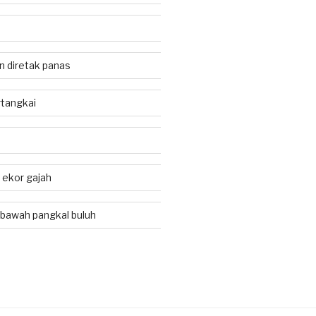
an diretak panas
tangkai
i ekor gajah
 bawah pangkal buluh