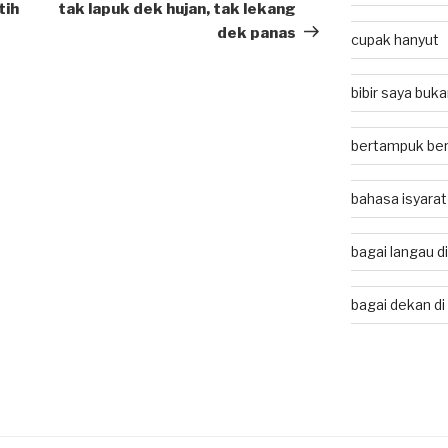
Post
tih
tak lapuk dek hujan, tak lekang
dek panas
cupak hanyut
bibir saya buk
bertampuk ber
bahasa isyarat
bagai langau d
bagai dekan di