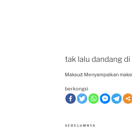
tak lalu dandang di 
Maksud: Menyampaikan maksud
berkongsi
Post
SEBELUMNYA
Previous