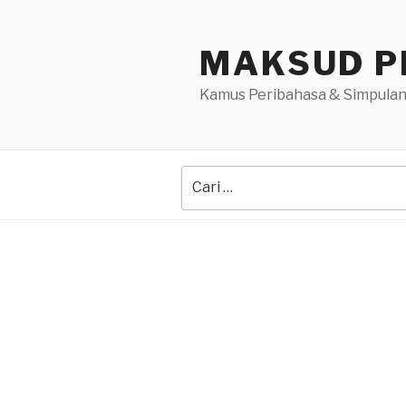
Skip
to
MAKSUD P
content
Kamus Peribahasa & Simpulan
Search
for: