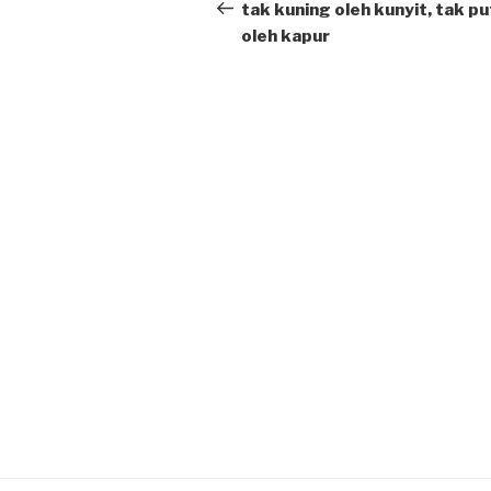
navigation
Post
tak kuning oleh kunyit, tak pu
oleh kapur