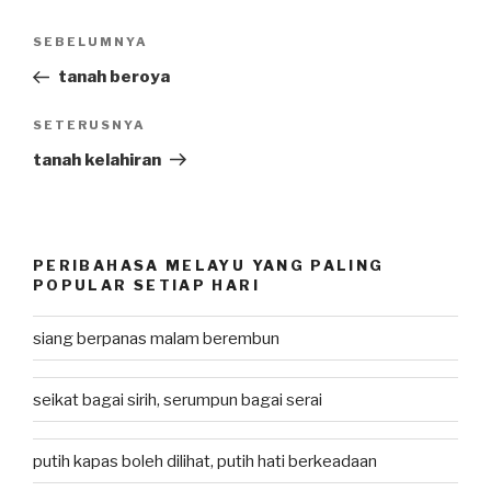
Post
SEBELUMNYA
Previous
navigation
Post
tanah beroya
SETERUSNYA
Next
Post
tanah kelahiran
PERIBAHASA MELAYU YANG PALING
POPULAR SETIAP HARI
siang berpanas malam berembun
seikat bagai sirih, serumpun bagai serai
putih kapas boleh dilihat, putih hati berkeadaan