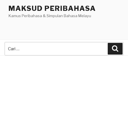
Skip
MAKSUD PERIBAHASA
to
Kamus Peribahasa & Simpulan Bahasa Melayu
content
Search
Sea
for: