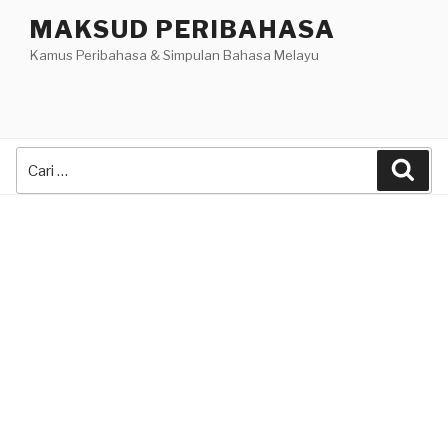
Skip
MAKSUD PERIBAHASA
to
Kamus Peribahasa & Simpulan Bahasa Melayu
content
Search
Sea
for: