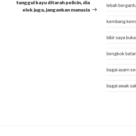
Post
tunggul kayu ditarah pelicin, dia
lebah bergant
elok juga, jangankan manusia
kembang kem
bibir saya buk
bengkok batan
bagai ayam se
bagai awak sa