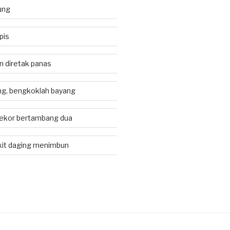
ung
pis
an diretak panas
g, bengkoklah bayang
ekor bertambang dua
kit daging menimbun