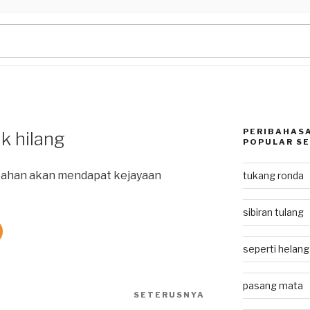
PERIBAHASA
k hilang
POPULAR SE
bahan akan mendapat kejayaan
tukang ronda
sibiran tulang
seperti helan
pasang mata
SETERUSNYA
Next