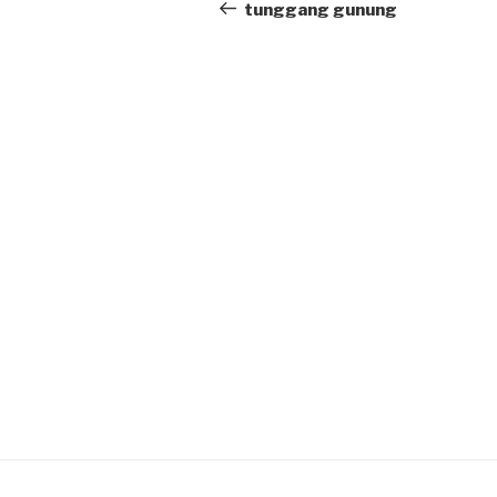
navigation
Post
tunggang gunung