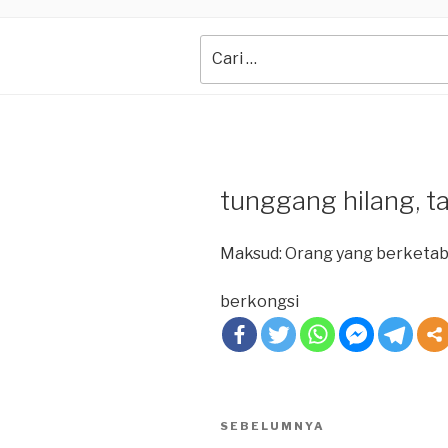
Search
for:
tunggang hilang, ta
Maksud: Orang yang berketa
berkongsi
Post
SEBELUMNYA
Previous