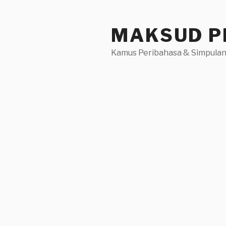
Skip
to
MAKSUD P
content
Kamus Peribahasa & Simpulan