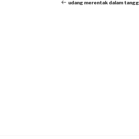
navigation
Post
udang merentak dalam tang