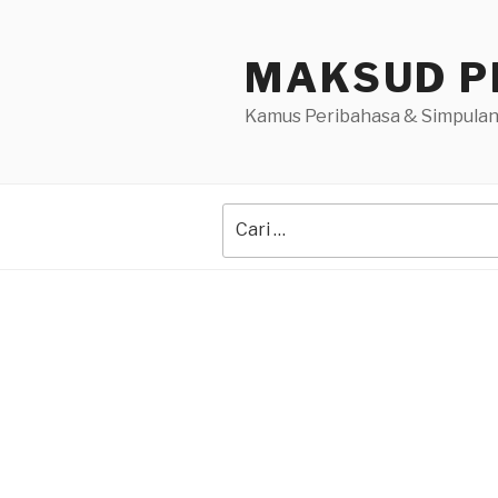
Skip
to
MAKSUD P
content
Kamus Peribahasa & Simpulan
Search
for: