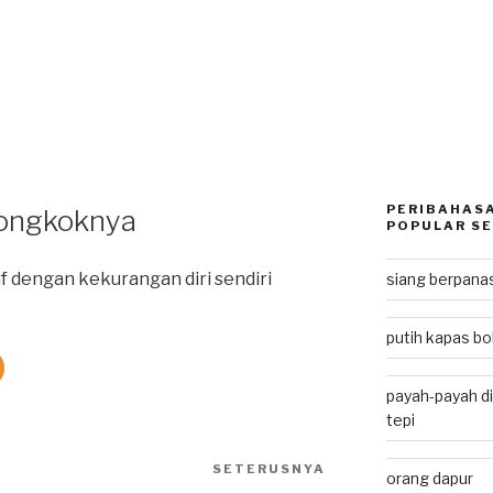
PERIBAHASA
bongkoknya
POPULAR SE
f dengan kekurangan diri sendiri
siang berpan
putih kapas bol
payah-payah di
tepi
SETERUSNYA
Next
orang dapur