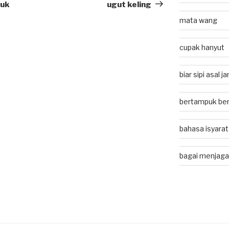
Post
guk
ugut keling
mata wang
cupak hanyut
biar sipi asal 
bertampuk ber
bahasa isyarat
bagai menjaga