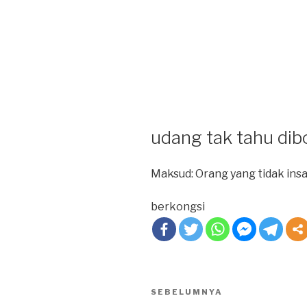
udang tak tahu di
Maksud: Orang yang tidak insa
berkongsi
Post
SEBELUMNYA
Previous