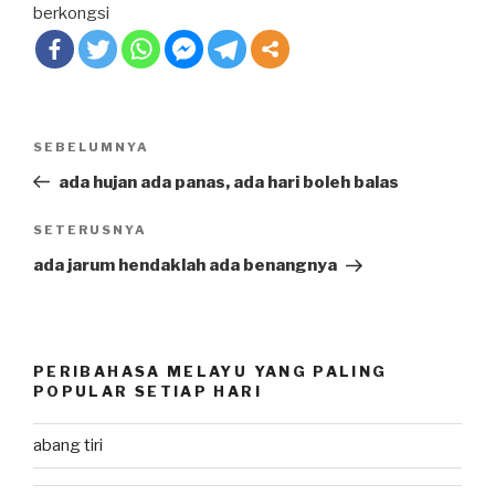
berkongsi
Post
SEBELUMNYA
Previous
navigation
Post
ada hujan ada panas, ada hari boleh balas
SETERUSNYA
Next
Post
ada jarum hendaklah ada benangnya
PERIBAHASA MELAYU YANG PALING
POPULAR SETIAP HARI
abang tiri