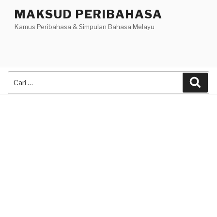
Skip
MAKSUD PERIBAHASA
to
Kamus Peribahasa & Simpulan Bahasa Melayu
content
Search
Sea
for: