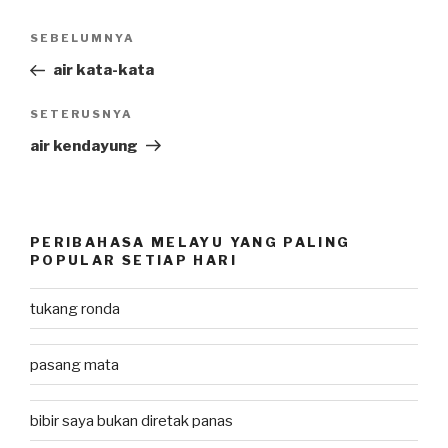
Post
SEBELUMNYA
Previous
navigation
Post
air kata-kata
SETERUSNYA
Next
Post
air kendayung
PERIBAHASA MELAYU YANG PALING
POPULAR SETIAP HARI
tukang ronda
pasang mata
bibir saya bukan diretak panas