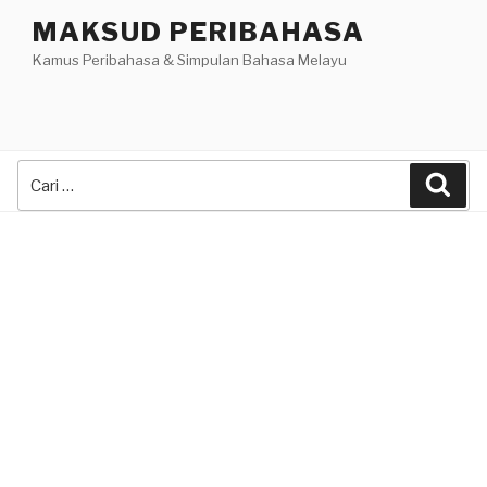
Skip
MAKSUD PERIBAHASA
to
Kamus Peribahasa & Simpulan Bahasa Melayu
content
Search
Sea
for: