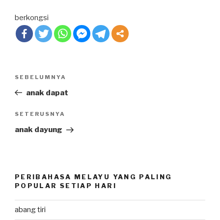
berkongsi
Post
SEBELUMNYA
Previous
navigation
Post
anak dapat
SETERUSNYA
Next
Post
anak dayung
PERIBAHASA MELAYU YANG PALING
POPULAR SETIAP HARI
abang tiri