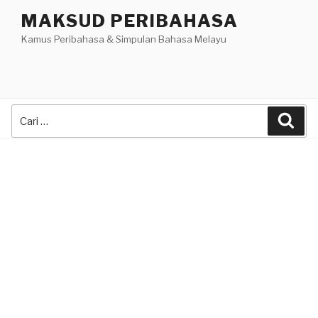
Skip
MAKSUD PERIBAHASA
to
Kamus Peribahasa & Simpulan Bahasa Melayu
content
Search
Sea
for: