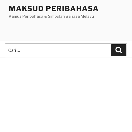
Skip
MAKSUD PERIBAHASA
to
Kamus Peribahasa & Simpulan Bahasa Melayu
content
Search
Sea
for: