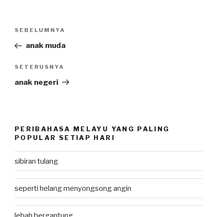
Post
SEBELUMNYA
Previous
navigation
Post
anak muda
SETERUSNYA
Next
Post
anak negeri
PERIBAHASA MELAYU YANG PALING
POPULAR SETIAP HARI
sibiran tulang
seperti helang menyongsong angin
lebah bergantung