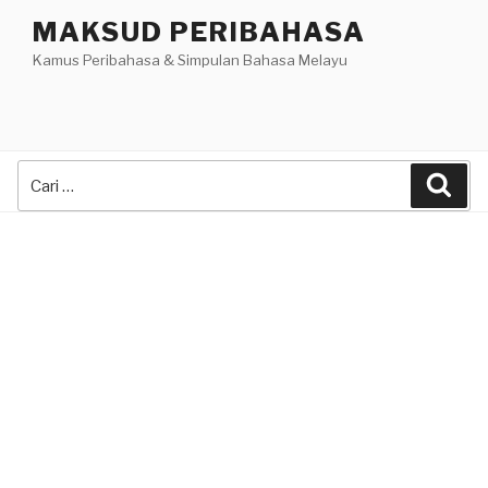
Skip
MAKSUD PERIBAHASA
to
Kamus Peribahasa & Simpulan Bahasa Melayu
content
Search
Sea
for: