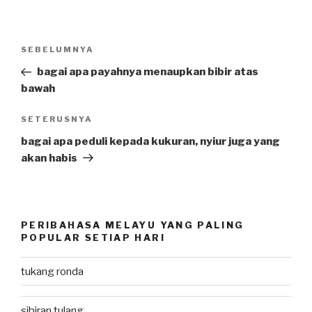
Post
SEBELUMNYA
Previous
navigation
Post
bagai apa payahnya menaupkan bibir atas
bawah
SETERUSNYA
Next
Post
bagai apa peduli kepada kukuran, nyiur juga yang
akan habis
PERIBAHASA MELAYU YANG PALING
POPULAR SETIAP HARI
tukang ronda
sibiran tulang