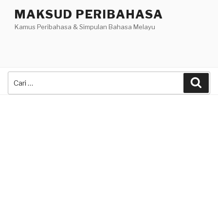
Skip
MAKSUD PERIBAHASA
to
Kamus Peribahasa & Simpulan Bahasa Melayu
content
Search
Sea
for: