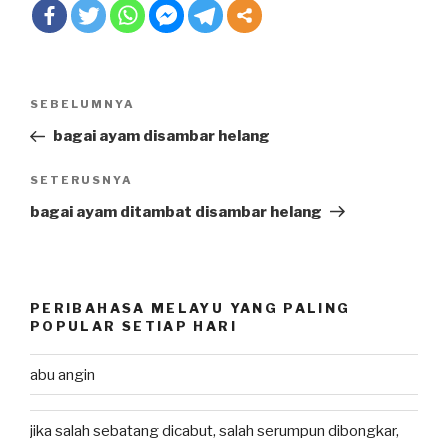
Post
SEBELUMNYA
Previous
navigation
Post
bagai ayam disambar helang
SETERUSNYA
Next
Post
bagai ayam ditambat disambar helang
PERIBAHASA MELAYU YANG PALING
POPULAR SETIAP HARI
abu angin
jika salah sebatang dicabut, salah serumpun dibongkar,