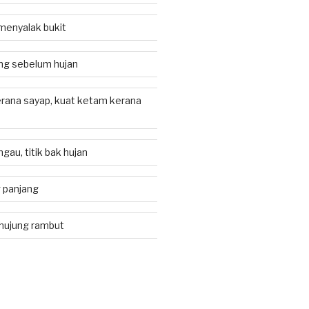
 menyalak bukit
ng sebelum hujan
erana sayap, kuat ketam kerana
gau, titik bak hujan
 panjang
 hujung rambut