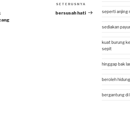
SETERUSNYA
Next
seperti anjing
Post
k
bersusah hati
cang
sediakan payu
kuat burung k
sepit
hinggap bak lan
beroleh hidung
bergantung di