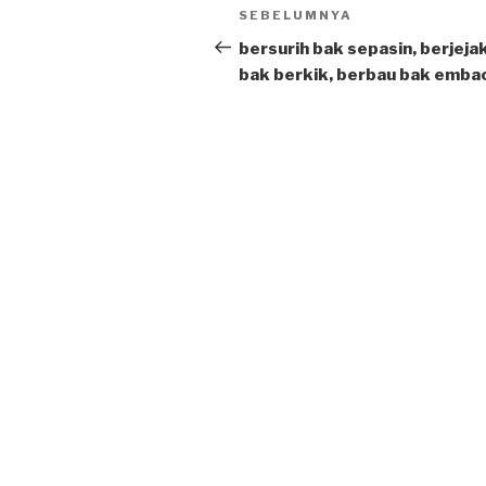
Post
SEBELUMNYA
Previous
navigation
Post
bersurih bak sepasin, berjeja
bak berkik, berbau bak emba