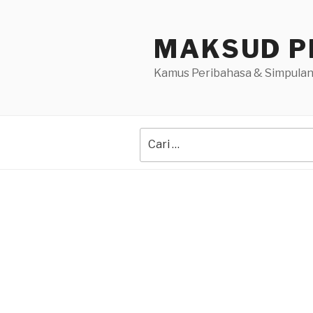
Skip
to
MAKSUD P
content
Kamus Peribahasa & Simpulan
Search
for: