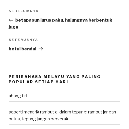
Post
SEBELUMNYA
Previous
navigation
Post
betapapun lurus paku, hujungnya berbentuk
juga
SETERUSNYA
Next
Post
betul bendul
PERIBAHASA MELAYU YANG PALING
POPULAR SETIAP HARI
abang tiri
seperti menarik rambut di dalam tepung; rambut jangan
putus, tepung jangan berserak