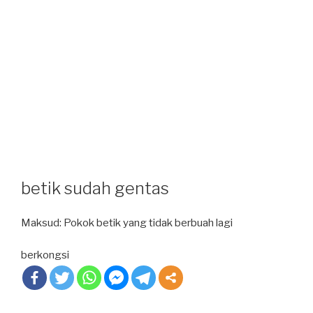
betik sudah gentas
Maksud: Pokok betik yang tidak berbuah lagi
berkongsi