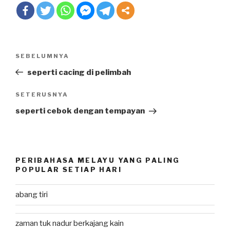
Post
SEBELUMNYA
Previous
navigation
Post
seperti cacing di pelimbah
SETERUSNYA
Next
Post
seperti cebok dengan tempayan
PERIBAHASA MELAYU YANG PALING
POPULAR SETIAP HARI
abang tiri
zaman tuk nadur berkajang kain