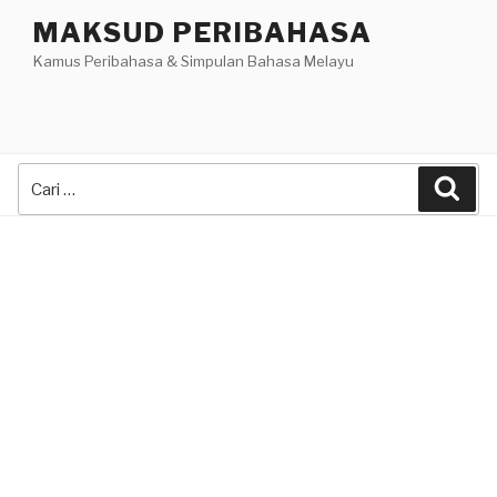
Skip
MAKSUD PERIBAHASA
to
Kamus Peribahasa & Simpulan Bahasa Melayu
content
Search
Sea
for: