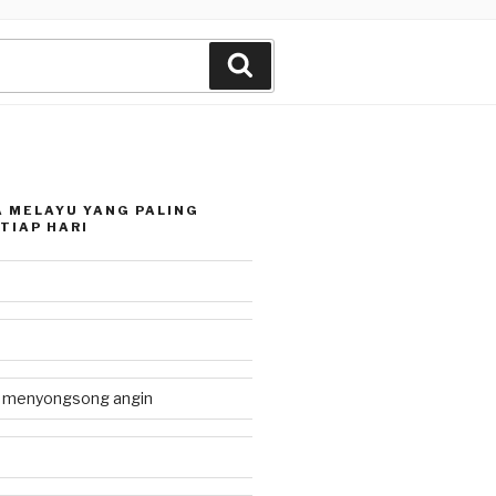
Search
 MELAYU YANG PALING
TIAP HARI
g menyongsong angin