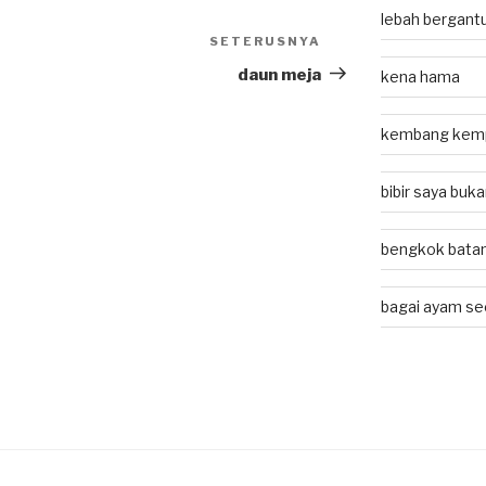
lebah bergant
SETERUSNYA
Next
Post
daun meja
kena hama
kembang kem
bibir saya buk
bengkok batan
bagai ayam se