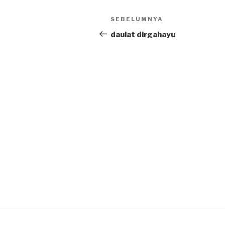
Post
SEBELUMNYA
Previous
navigation
Post
daulat dirgahayu