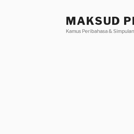
Skip
to
MAKSUD P
content
Kamus Peribahasa & Simpulan