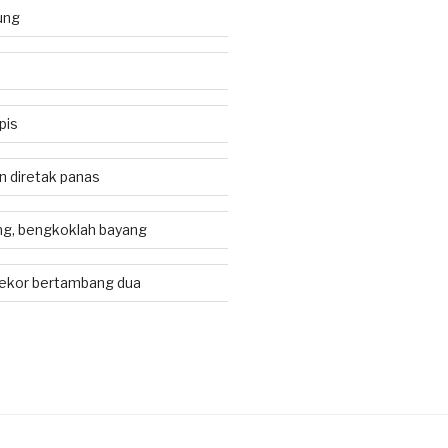
ung
pis
an diretak panas
g, bengkoklah bayang
ekor bertambang dua