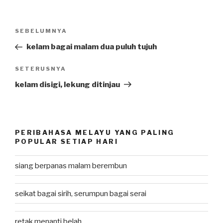
Post
SEBELUMNYA
Previous
navigation
Post
kelam bagai malam dua puluh tujuh
SETERUSNYA
Next
Post
kelam disigi, lekung ditinjau
PERIBAHASA MELAYU YANG PALING
POPULAR SETIAP HARI
siang berpanas malam berembun
seikat bagai sirih, serumpun bagai serai
retak menanti belah