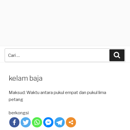
Search
Sea
for:
kelam baja
Maksud: Waktu antara pukul empat dan pukul lima
petang
berkongsi