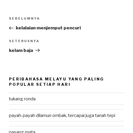
Post
SEBELUMNYA
Previous
navigation
Post
kelalaian menjemput pencuri
SETERUSNYA
Next
Post
kelam baja
PERIBAHASA MELAYU YANG PALING
POPULAR SETIAP HARI
tukang ronda
payah-payah dilamun ombak, tercapai juga tanah tepi
pasang mata