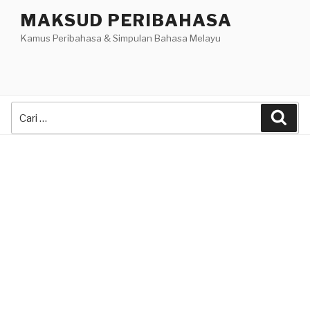
Skip
MAKSUD PERIBAHASA
to
Kamus Peribahasa & Simpulan Bahasa Melayu
content
Search
Sea
for: