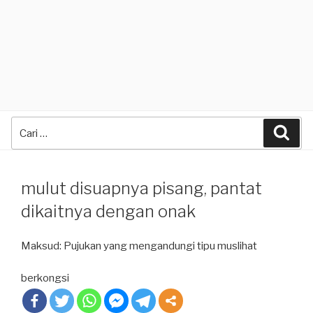
Search
Sea
for:
mulut disuapnya pisang, pantat
dikaitnya dengan onak
Maksud: Pujukan yang mengandungi tipu muslihat
berkongsi