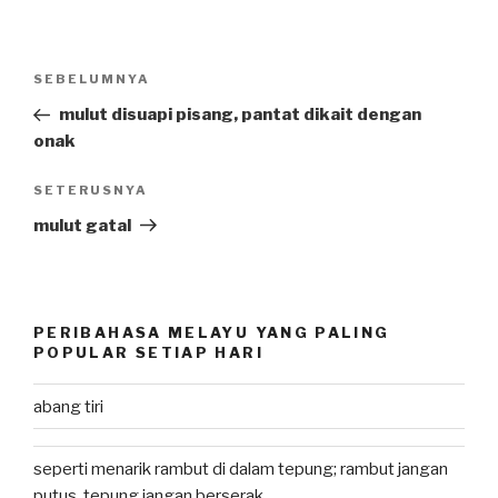
Post
SEBELUMNYA
Previous
navigation
Post
mulut disuapi pisang, pantat dikait dengan
onak
SETERUSNYA
Next
Post
mulut gatal
PERIBAHASA MELAYU YANG PALING
POPULAR SETIAP HARI
abang tiri
seperti menarik rambut di dalam tepung; rambut jangan
putus, tepung jangan berserak