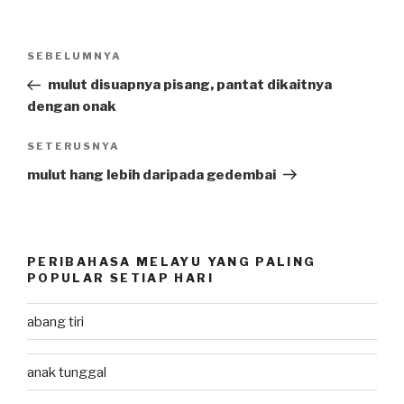
Post
SEBELUMNYA
Previous
navigation
Post
mulut disuapnya pisang, pantat dikaitnya
dengan onak
SETERUSNYA
Next
Post
mulut hang lebih daripada gedembai
PERIBAHASA MELAYU YANG PALING
POPULAR SETIAP HARI
abang tiri
anak tunggal