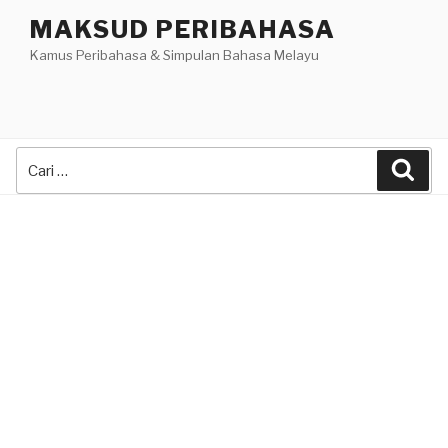
Skip
MAKSUD PERIBAHASA
to
Kamus Peribahasa & Simpulan Bahasa Melayu
content
Search
Sea
for: