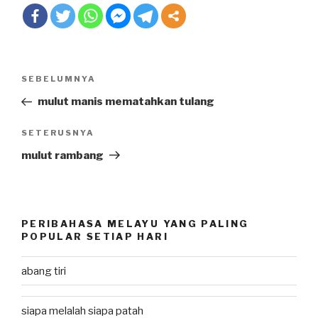
Post
SEBELUMNYA
Previous
navigation
Post
mulut manis mematahkan tulang
SETERUSNYA
Next
Post
mulut rambang
PERIBAHASA MELAYU YANG PALING
POPULAR SETIAP HARI
abang tiri
siapa melalah siapa patah