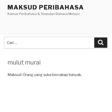
Skip
MAKSUD PERIBAHASA
to
Kamus Peribahasa & Simpulan Bahasa Melayu
content
Search
Sea
for:
mulut murai
Maksud: Orang yang suka bercakap banyak.