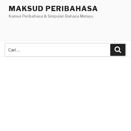
Skip
MAKSUD PERIBAHASA
to
Kamus Peribahasa & Simpulan Bahasa Melayu
content
Search
Sea
for: