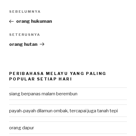
Post
SEBELUMNYA
Previous
navigation
Post
orang hukuman
SETERUSNYA
Next
Post
orang hutan
PERIBAHASA MELAYU YANG PALING
POPULAR SETIAP HARI
siang berpanas malam berembun
payah-payah dilamun ombak, tercapai juga tanah tepi
orang dapur