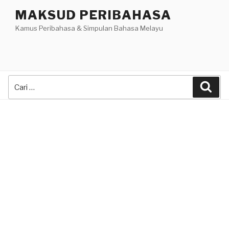
Skip
MAKSUD PERIBAHASA
to
Kamus Peribahasa & Simpulan Bahasa Melayu
content
Search
Sea
for: