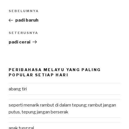
Post
SEBELUMNYA
Previous
navigation
Post
padi baruh
SETERUSNYA
Next
Post
padi cerai
PERIBAHASA MELAYU YANG PALING
POPULAR SETIAP HARI
abang tiri
seperti menarik rambut di dalam tepung; rambut jangan
putus, tepung jangan berserak
anak tunggal