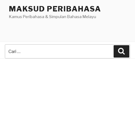
Skip
MAKSUD PERIBAHASA
to
Kamus Peribahasa & Simpulan Bahasa Melayu
content
Search
Sea
for: