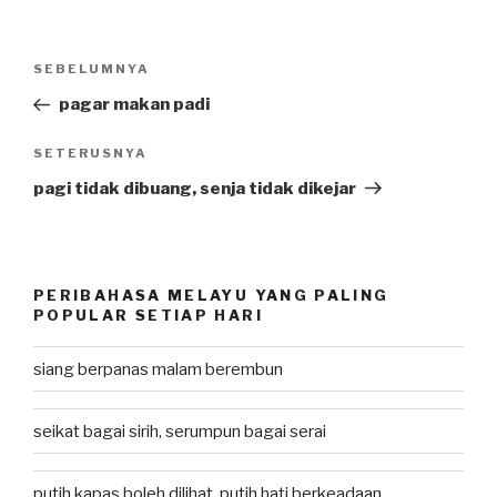
Post
SEBELUMNYA
Previous
navigation
Post
pagar makan padi
SETERUSNYA
Next
Post
pagi tidak dibuang, senja tidak dikejar
PERIBAHASA MELAYU YANG PALING
POPULAR SETIAP HARI
siang berpanas malam berembun
seikat bagai sirih, serumpun bagai serai
putih kapas boleh dilihat, putih hati berkeadaan