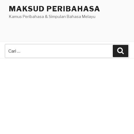
Skip
MAKSUD PERIBAHASA
to
Kamus Peribahasa & Simpulan Bahasa Melayu
content
Search
Sea
for: