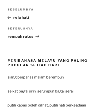
Post
SEBELUMNYA
Previous
navigation
Post
rela hati
SETERUSNYA
Next
Post
rempah ratus
PERIBAHASA MELAYU YANG PALING
POPULAR SETIAP HARI
siang berpanas malam berembun
seikat bagai sirih, serumpun bagai serai
putih kapas boleh dilihat, putih hati berkeadaan