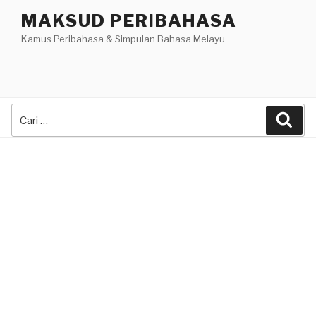
Skip
MAKSUD PERIBAHASA
to
Kamus Peribahasa & Simpulan Bahasa Melayu
content
Search
Sea
for: