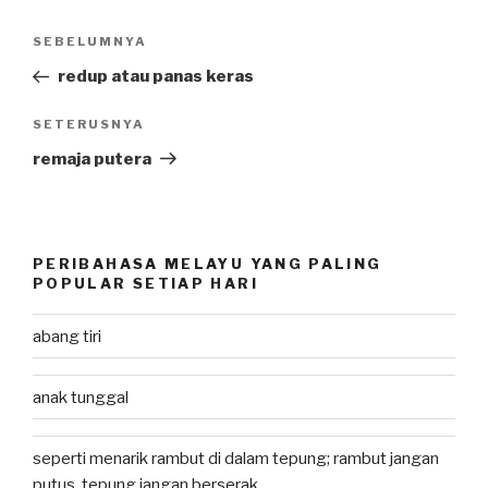
Post
SEBELUMNYA
Previous
navigation
Post
redup atau panas keras
SETERUSNYA
Next
Post
remaja putera
PERIBAHASA MELAYU YANG PALING
POPULAR SETIAP HARI
abang tiri
anak tunggal
seperti menarik rambut di dalam tepung; rambut jangan
putus, tepung jangan berserak