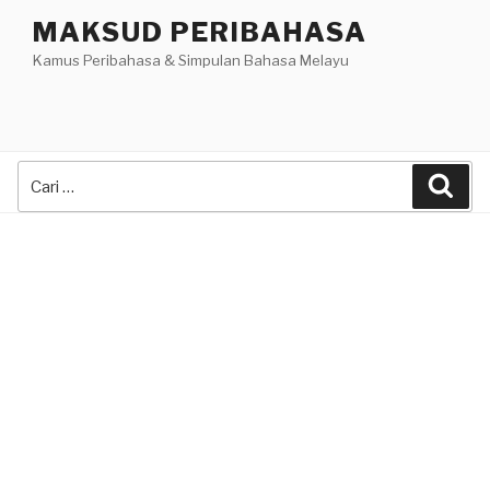
Skip
MAKSUD PERIBAHASA
to
Kamus Peribahasa & Simpulan Bahasa Melayu
content
Search
Sea
for: