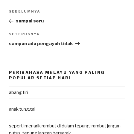
Post
SEBELUMNYA
Previous
navigation
Post
sampai seru
SETERUSNYA
Next
Post
sampan ada pengayuh tidak
PERIBAHASA MELAYU YANG PALING
POPULAR SETIAP HARI
abang tiri
anak tunggal
seperti menarik rambut di dalam tepung; rambut jangan
putus, tepung jangan berserak