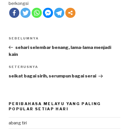
berkongsi
Post
SEBELUMNYA
Previous
navigation
Post
sehari selembar benang, lama-lama menjadi
kain
SETERUSNYA
Next
Post
seikat bagai sirih, serumpun bagai serai
PERIBAHASA MELAYU YANG PALING
POPULAR SETIAP HARI
abang tiri