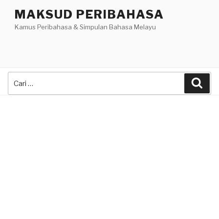
Skip
MAKSUD PERIBAHASA
to
Kamus Peribahasa & Simpulan Bahasa Melayu
content
Search
Sea
for: