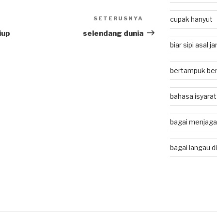
SETERUSNYA
cupak hanyut
Next
Post
iup
selendang dunia
biar sipi asal 
bertampuk ber
bahasa isyarat
bagai menjaga
bagai langau d