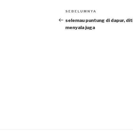
Post
SEBELUMNYA
Previous
navigation
Post
selemau puntung di dapur, dit
menyala juga