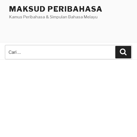
Skip
MAKSUD PERIBAHASA
to
Kamus Peribahasa & Simpulan Bahasa Melayu
content
Search
Sea
for: