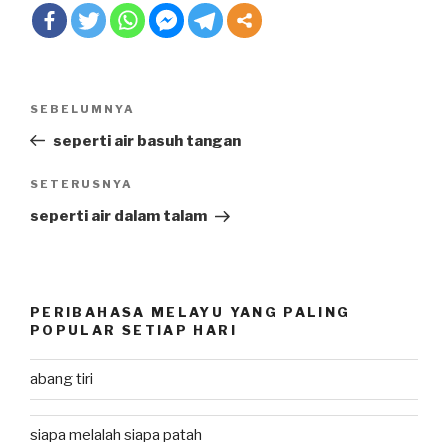
Post
SEBELUMNYA
Previous
navigation
Post
seperti air basuh tangan
SETERUSNYA
Next
Post
seperti air dalam talam
PERIBAHASA MELAYU YANG PALING
POPULAR SETIAP HARI
abang tiri
siapa melalah siapa patah