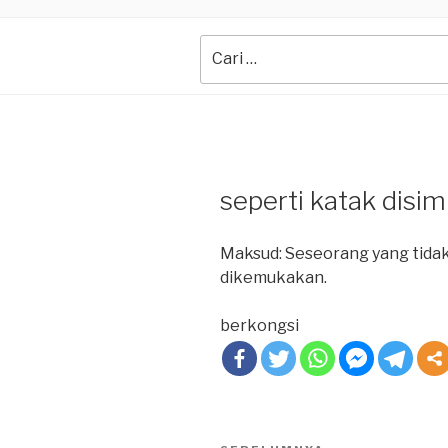
Search
for:
seperti katak disim
Maksud: Seseorang yang tida
dikemukakan.
berkongsi
Post