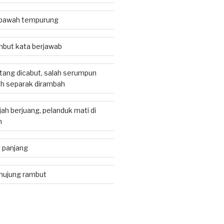
i bawah tempurung
but kata berjawab
atang dicabut, salah serumpun
ah separak dirambah
ah berjuang, pelanduk mati di
h
 panjang
 hujung rambut