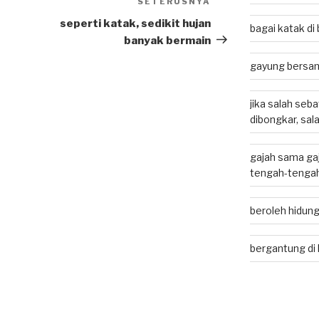
SETERUSNYA
Next
Post
seperti katak, sedikit hujan
bagai katak d
banyak bermain
gayung bersam
jika salah seb
dibongkar, sal
gajah sama gaj
tengah-tenga
beroleh hidung
bergantung di