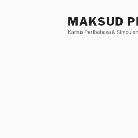
Skip
to
MAKSUD P
content
Kamus Peribahasa & Simpulan