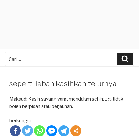
Search
Sea
for:
seperti lebah kasihkan telurnya
Maksud: Kasih sayang yang mendalam sehingga tidak
boleh berpisah atau berjauhan.
berkongsi