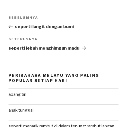
Post
SEBELUMNYA
Previous
navigation
Post
seperti langit dengan bumi
SETERUSNYA
Next
Post
seperti lebah menghimpun madu
PERIBAHASA MELAYU YANG PALING
POPULAR SETIAP HARI
abang tiri
anak tunggal
seperti menarik rambut di dalam tepung; rambut jangan