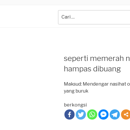
Search
for:
seperti memerah ny
hampas dibuang
Maksud: Mendengar nasihat or
yang buruk
berkongsi