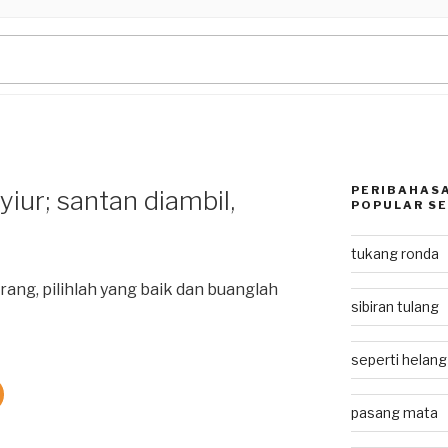
PERIBAHASA
iur; santan diambil,
POPULAR SE
tukang ronda
ang, pilihlah yang baik dan buanglah
sibiran tulang
seperti helan
pasang mata