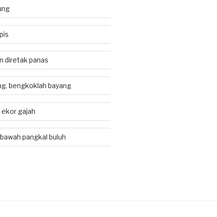
ung
pis
an diretak panas
g, bengkoklah bayang
i ekor gajah
 bawah pangkal buluh