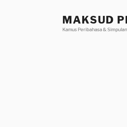
Skip
to
MAKSUD P
content
Kamus Peribahasa & Simpulan