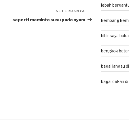
lebah bergant
SETERUSNYA
Next
Post
seperti meminta susu pada ayam
kembang kem
bibir saya buk
bengkok batan
bagai langau d
bagai dekan di