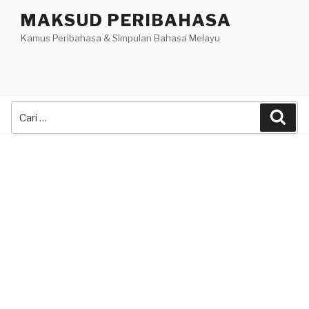
Skip
MAKSUD PERIBAHASA
to
Kamus Peribahasa & Simpulan Bahasa Melayu
content
Search
Sea
for: