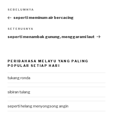
Post
SEBELUMNYA
Previous
navigation
Post
seperti meminum air bercacing
SETERUSNYA
Next
Post
seperti menambak gunung, menggarami laut
PERIBAHASA MELAYU YANG PALING
POPULAR SETIAP HARI
tukang ronda
sibiran tulang
seperti helang menyongsong angin