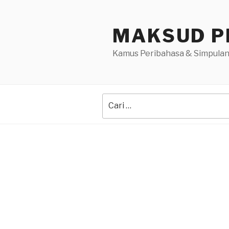
Skip
to
MAKSUD P
content
Kamus Peribahasa & Simpulan
Search
for: