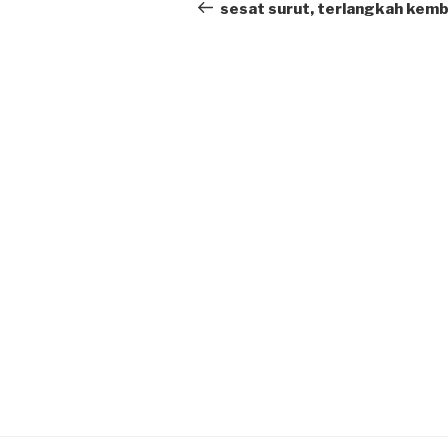
navigation
Post
sesat surut, terlangkah kemb