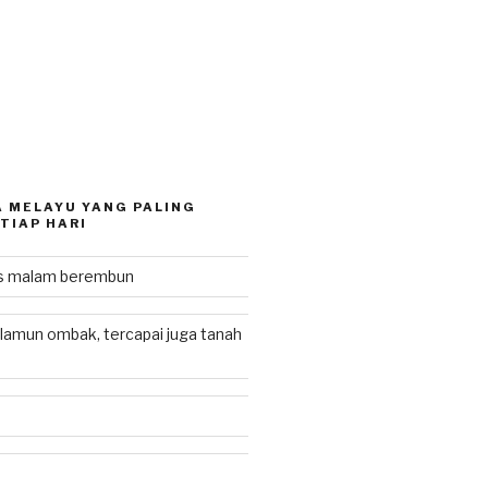
 MELAYU YANG PALING
TIAP HARI
as malam berembun
lamun ombak, tercapai juga tanah