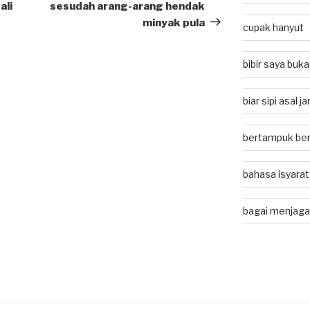
Post
ali
sesudah arang-arang hendak
minyak pula
cupak hanyut
bibir saya buk
biar sipi asal 
bertampuk ber
bahasa isyarat
bagai menjaga