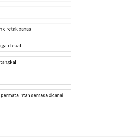
an diretak panas
jangan tepat
tangkai
 permata intan semasa dicanai