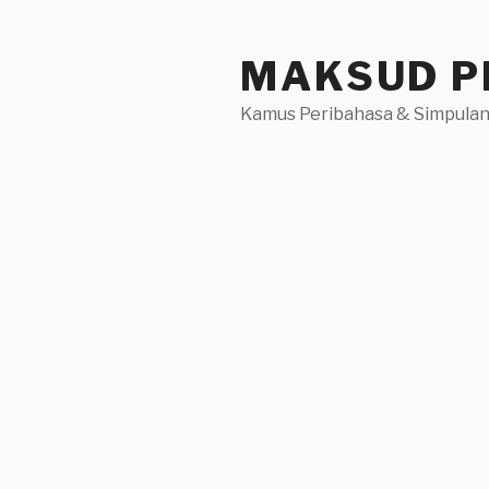
Skip
to
MAKSUD P
content
Kamus Peribahasa & Simpulan