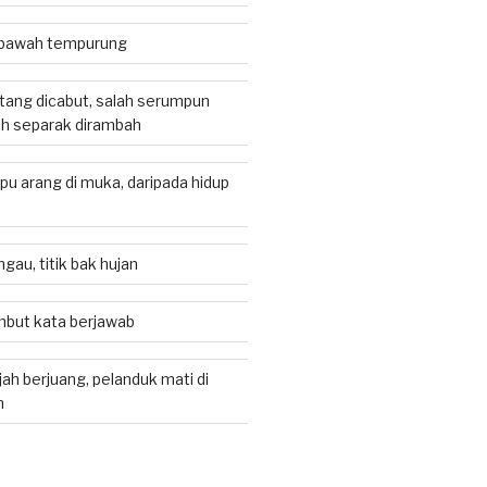
i bawah tempurung
atang dicabut, salah serumpun
ah separak dirambah
apu arang di muka, daripada hidup
gau, titik bak hujan
but kata berjawab
ah berjuang, pelanduk mati di
h