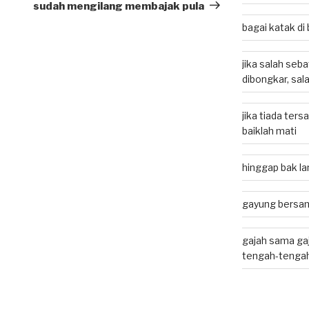
Post
sudah mengilang membajak pula
bagai katak d
jika salah seb
dibongkar, sal
jika tiada ters
baiklah mati
hinggap bak lan
gayung bersam
gajah sama gaj
tengah-tenga