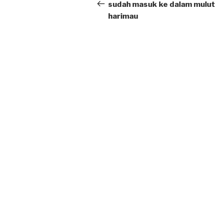
navigation
Post
sudah masuk ke dalam mulut
harimau