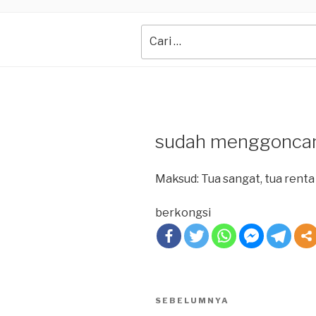
Search
for:
sudah menggoncan
Maksud: Tua sangat, tua renta
berkongsi
Post
SEBELUMNYA
Previous