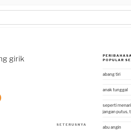
PERIBAHASA
g girik
POPULAR SE
abang tiri
anak tunggal
seperti menari
jangan putus, 
SETERUSNYA
Next
abu angin