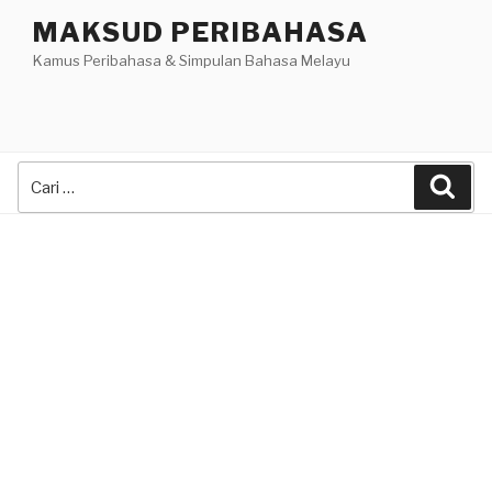
Skip
MAKSUD PERIBAHASA
to
Kamus Peribahasa & Simpulan Bahasa Melayu
content
Search
Sea
for: