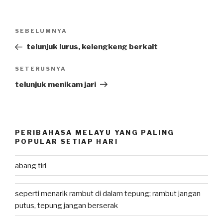
Post
SEBELUMNYA
Previous
navigation
Post
telunjuk lurus, kelengkeng berkait
SETERUSNYA
Next
Post
telunjuk menikam jari
PERIBAHASA MELAYU YANG PALING
POPULAR SETIAP HARI
abang tiri
seperti menarik rambut di dalam tepung; rambut jangan
putus, tepung jangan berserak