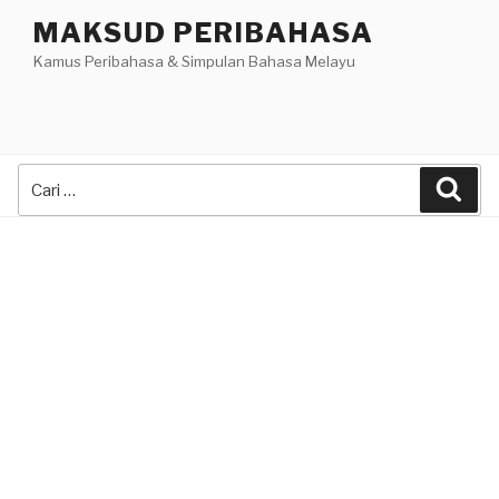
Skip
MAKSUD PERIBAHASA
to
Kamus Peribahasa & Simpulan Bahasa Melayu
content
Search
Sea
for: