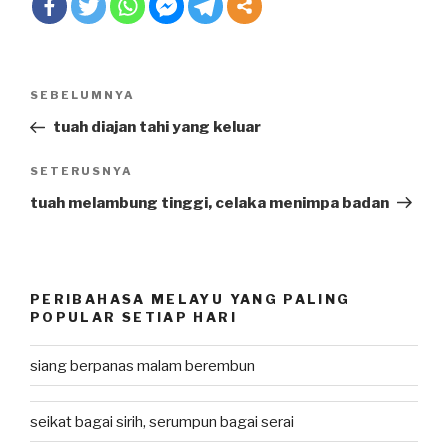
Post
SEBELUMNYA
Previous
navigation
Post
tuah diajan tahi yang keluar
SETERUSNYA
Next
Post
tuah melambung tinggi, celaka menimpa badan
PERIBAHASA MELAYU YANG PALING
POPULAR SETIAP HARI
siang berpanas malam berembun
seikat bagai sirih, serumpun bagai serai