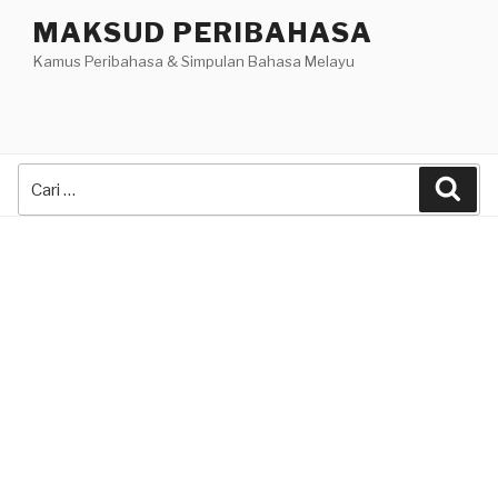
Skip
MAKSUD PERIBAHASA
to
Kamus Peribahasa & Simpulan Bahasa Melayu
content
Search
Sea
for: