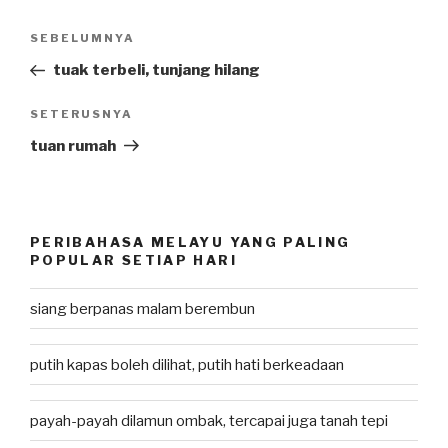
Post
SEBELUMNYA
Previous
navigation
Post
tuak terbeli, tunjang hilang
SETERUSNYA
Next
Post
tuan rumah
PERIBAHASA MELAYU YANG PALING
POPULAR SETIAP HARI
siang berpanas malam berembun
putih kapas boleh dilihat, putih hati berkeadaan
payah-payah dilamun ombak, tercapai juga tanah tepi