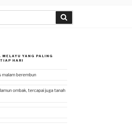
Search
 MELAYU YANG PALING
TIAP HARI
as malam berembun
lamun ombak, tercapai juga tanah