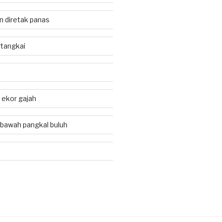
an diretak panas
tangkai
i ekor gajah
 bawah pangkal buluh