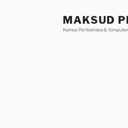
Skip
to
MAKSUD P
content
Kamus Peribahasa & Simpulan