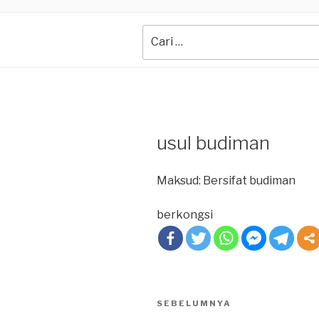
Search
for:
usul budiman
Maksud: Bersifat budiman
berkongsi
Post
SEBELUMNYA
Previous