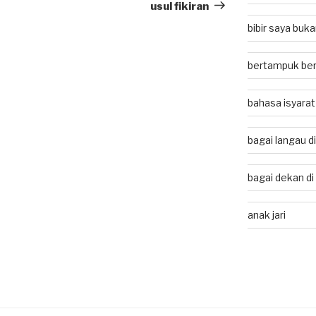
Post
usul fikiran
bibir saya buk
bertampuk ber
bahasa isyarat
bagai langau d
bagai dekan di
anak jari