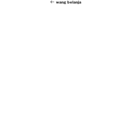
navigation
Post
wang belanja