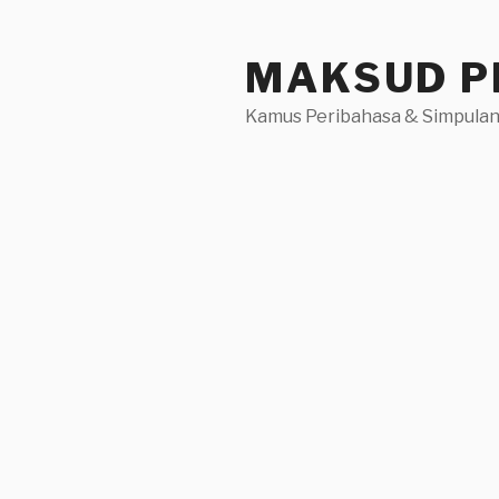
Skip
to
MAKSUD P
content
Kamus Peribahasa & Simpulan