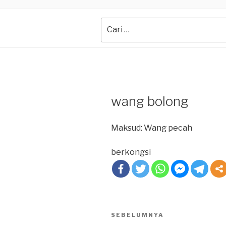
Search
for:
wang bolong
Maksud: Wang pecah
berkongsi
Post
SEBELUMNYA
Previous