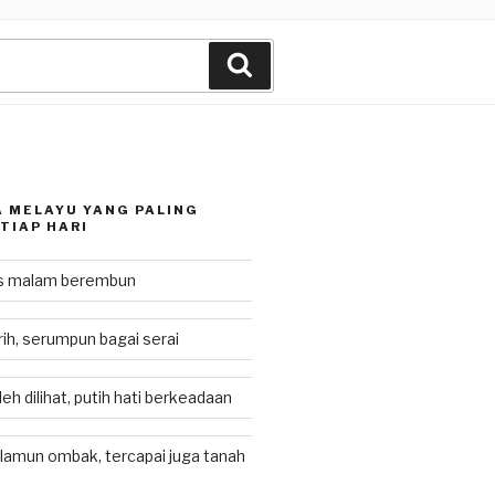
Search
 MELAYU YANG PALING
TIAP HARI
as malam berembun
rih, serumpun bagai serai
eh dilihat, putih hati berkeadaan
lamun ombak, tercapai juga tanah