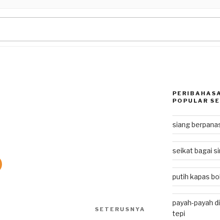
PERIBAHASA
POPULAR SE
siang berpan
seikat bagai si
putih kapas bol
payah-payah di
SETERUSNYA
Next
tepi