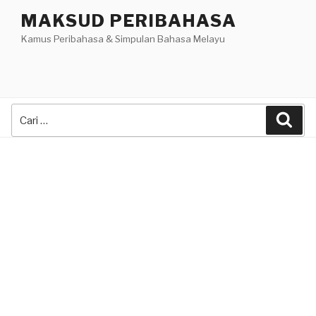
Skip
MAKSUD PERIBAHASA
to
Kamus Peribahasa & Simpulan Bahasa Melayu
content
Search
Sea
for: