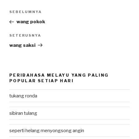
Post
SEBELUMNYA
Previous
navigation
Post
wang pokok
SETERUSNYA
Next
Post
wang saksi
PERIBAHASA MELAYU YANG PALING
POPULAR SETIAP HARI
tukang ronda
sibiran tulang
seperti helang menyongsong angin