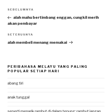
Post
SEBELUMNYA
Previous
navigation
Post
alah mahu bertimbang enggan, cungkil merih
akan pembayar
SETERUSNYA
Next
Post
alah membeli menang memakai
PERIBAHASA MELAYU YANG PALING
POPULAR SETIAP HARI
abang tiri
anak tunggal
seperti menarik rambut di dalam tepung; rambut jangan