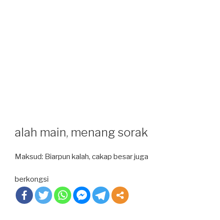
alah main, menang sorak
Maksud: Biarpun kalah, cakap besar juga
berkongsi