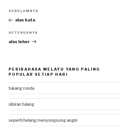
Post
SEBELUMNYA
Previous
navigation
Post
alas kata
SETERUSNYA
Next
Post
alas leher
PERIBAHASA MELAYU YANG PALING
POPULAR SETIAP HARI
tukang ronda
sibiran tulang
seperti helang menyongsong angin