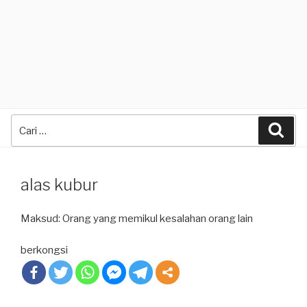
Search
Sea
for:
alas kubur
Maksud: Orang yang memikul kesalahan orang lain
berkongsi