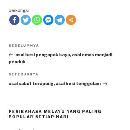
berkongsi
Post
SEBELUMNYA
Previous
navigation
Post
asal besi pengapak kayu, asal emas menjadi
penduk
SETERUSNYA
Next
Post
asal sabut terapung, asal besi tenggelam
PERIBAHASA MELAYU YANG PALING
POPULAR SETIAP HARI