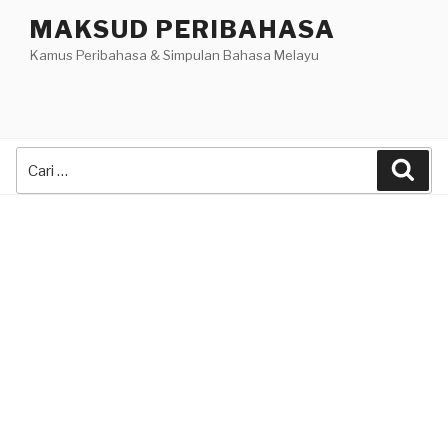
Skip
MAKSUD PERIBAHASA
to
Kamus Peribahasa & Simpulan Bahasa Melayu
content
Search
Sea
for: