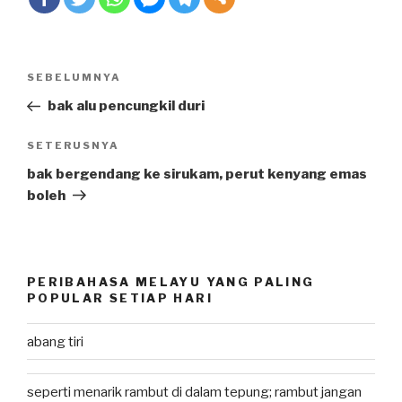
Post
SEBELUMNYA
Previous
navigation
Post
bak alu pencungkil duri
SETERUSNYA
Next
Post
bak bergendang ke sirukam, perut kenyang emas
boleh
PERIBAHASA MELAYU YANG PALING
POPULAR SETIAP HARI
abang tiri
seperti menarik rambut di dalam tepung; rambut jangan