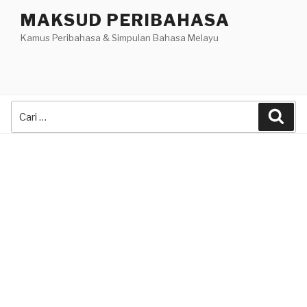
Skip
MAKSUD PERIBAHASA
to
Kamus Peribahasa & Simpulan Bahasa Melayu
content
Search
Sea
for: