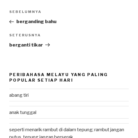
Post
SEBELUMNYA
Previous
navigation
Post
berganding bahu
SETERUSNYA
Next
Post
berganti tikar
PERIBAHASA MELAYU YANG PALING
POPULAR SETIAP HARI
abang tiri
anak tunggal
seperti menarik rambut di dalam tepung; rambut jangan
putus, tepung jangan berserak