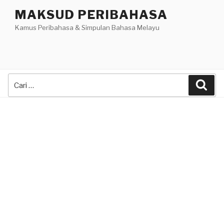
Skip
MAKSUD PERIBAHASA
to
Kamus Peribahasa & Simpulan Bahasa Melayu
content
Search
Sea
for: