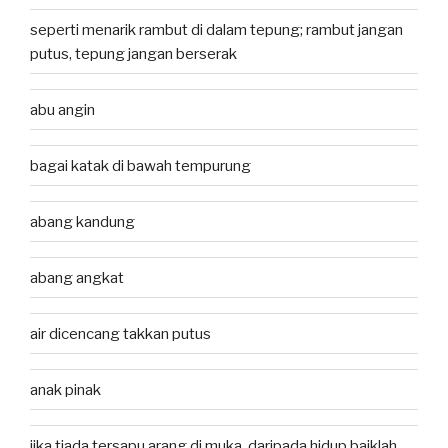
seperti menarik rambut di dalam tepung; rambut jangan
putus, tepung jangan berserak
abu angin
bagai katak di bawah tempurung
abang kandung
abang angkat
air dicencang takkan putus
anak pinak
jika tiada tersapu arang di muka, daripada hidup baiklah