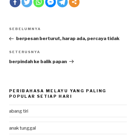
Post
SEBELUMNYA
Previous
navigation
Post
berpesan berturut, harap ada, percaya tidak
SETERUSNYA
Next
Post
berpindah ke balik papan
PERIBAHASA MELAYU YANG PALING
POPULAR SETIAP HARI
abang tiri
anak tunggal