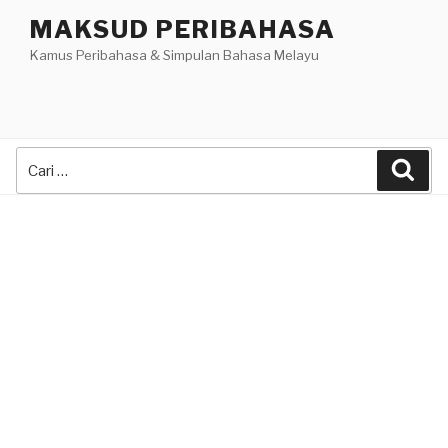
Skip
MAKSUD PERIBAHASA
to
Kamus Peribahasa & Simpulan Bahasa Melayu
content
Search
Sea
for: